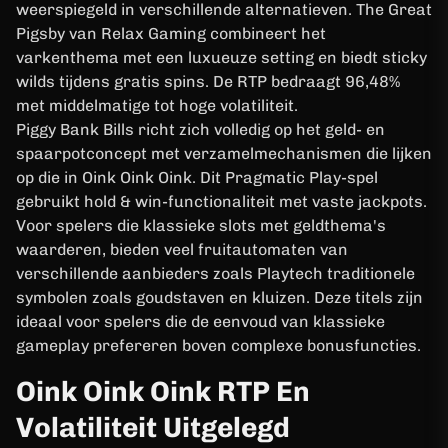
weerspiegeld in verschillende alternatieven. The Great
Pigsby van Relax Gaming combineert het
varkenthema met een luxueuze setting en biedt sticky
wilds tijdens gratis spins. De RTP bedraagt 96,48%
met middelmatige tot hoge volatiliteit.
Piggy Bank Bills richt zich volledig op het geld- en
spaarpotconcept met verzamelmechanismen die lijken
op die in Oink Oink Oink. Dit Pragmatic Play-spel
gebruikt hold & win-functionaliteit met vaste jackpots.
Voor spelers die klassieke slots met geldthema's
waarderen, bieden veel fruitautomaten van
verschillende aanbieders zoals Playtech traditionele
symbolen zoals goudstaven en kluizen. Deze titels zijn
ideaal voor spelers die de eenvoud van klassieke
gameplay prefereren boven complexe bonusfuncties.
Oink Oink Oink RTP En
Volatiliteit Uitgelegd