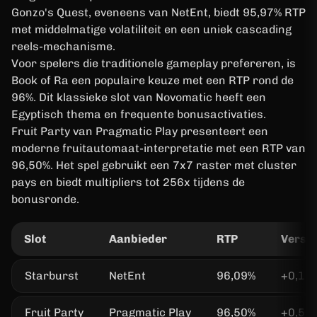
Gonzo's Quest, eveneens van NetEnt, biedt 95,97% RTP
met middelmatige volatiliteit en een uniek cascading
reels-mechanisme.
Voor spelers die traditionele gameplay prefereren, is
Book of Ra een populaire keuze met een RTP rond de
96%. Dit klassieke slot van Novomatic heeft een
Egyptisch thema en frequente bonusactivaties.
Fruit Party van Pragmatic Play presenteert een
moderne fruitautomaat-interpretatie met een RTP van
96,50%. Het spel gebruikt een 7x7 raster met cluster
pays en biedt multipliers tot 256x tijdens de
bonusronde.
Slot
Aanbieder
RTP
Versch
Starburst
NetEnt
96,09%
+0,18
Fruit Party
Pragmatic Play
96,50%
+0,59