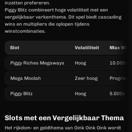
inzetten prefereren.
Piggy Blitz combineert hoge volatiliteit met een
vergelijkbaar varkenthema. Dit spel biedt cascading
wins en multipliers die oplopen tijdens
winstcombinaties.
Slot
Volatiliteit
Max Wins
Piggy Riches Megaways
Hoog
10.000x
Mega Moolah
Zeer hoog
Progressi
Piggy Blitz
Hoog
5.000x
Slots met een Vergelijkbaar Thema
Het rijkdom- en geldthema van Oink Oink Oink wordt