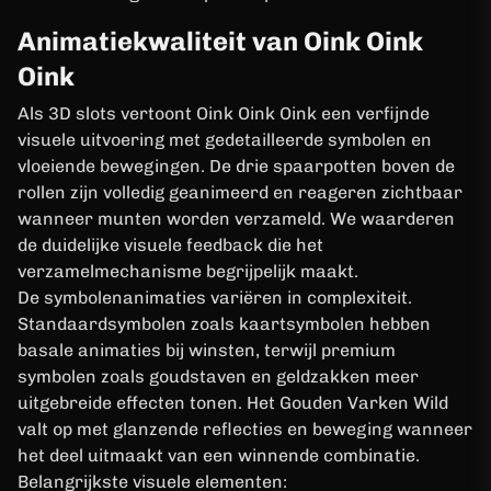
Animatiekwaliteit van Oink Oink
Oink
Als 3D slots vertoont Oink Oink Oink een verfijnde
visuele uitvoering met gedetailleerde symbolen en
vloeiende bewegingen. De drie spaarpotten boven de
rollen zijn volledig geanimeerd en reageren zichtbaar
wanneer munten worden verzameld. We waarderen
de duidelijke visuele feedback die het
verzamelmechanisme begrijpelijk maakt.
De symbolenanimaties variëren in complexiteit.
Standaardsymbolen zoals kaartsymbolen hebben
basale animaties bij winsten, terwijl premium
symbolen zoals goudstaven en geldzakken meer
uitgebreide effecten tonen. Het Gouden Varken Wild
valt op met glanzende reflecties en beweging wanneer
het deel uitmaakt van een winnende combinatie.
Belangrijkste visuele elementen: