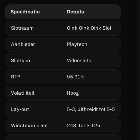
Specificatie
Details
Slotnaam
Oink Oink Oink Slot
Aanbieder
Playtech
Slottype
Videoslots
RTP
95,91%
Volatiliteit
Hoog
Lay-out
5-3, uitbreidt tot 5-5
Winstmanieren
243, tot 3.125