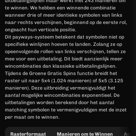
uitbetalingslijnen maar werkt met 243 manieren om
te winnen. We hebben een winnende combinatie
wanneer drie of meer identieke symbolen van links
naar rechts verschijnen, beginnend op de eerste rol,
ongeacht hun verticale positie.
Dit payways-systeem betekent dat symbolen niet op
specifieke winlijnen hoeven te landen. Zolang ze op
opeenvolgende rollen van links verschijnen, tellen ze
mee voor een uitbetaling. Dit biedt aanzienlijk meer
wincombinaties dan klassieke uitbetalingslijnen.
Tijdens de Groene Gratis Spins functie breidt het
raster uit naar 5x4 (1.024 manieren) of 5x5 (3.125
manieren). Deze uitbreiding vermenigvuldigt het
aantal mogelijke wincombinaties exponentieel. De
uitbetalingen worden berekend door het aantal
matching symbolen te vermenigvuldigen met de inzet
per maat om te winnen.
Rasterformaat
Manieren om te Winnen
Actie