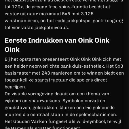
tot 120x, de groene free spins-functie breidt het
raster uit naar maximaal 5x5 met 3.125
winstmanieren, en het rode jackpotspel geeft toegang
tot vier vaste jackpotniveaus.
Eerste Indrukken van Oink Oink
Oink
Bij het opstarten presenteert Oink Oink Oink zich met
een helder neonverlichte bankkluis-esthetiek. Het 5x3
basisraster met 243 manieren om te winnen biedt een
toegankelijke startstructuur die spelers direct
begrijpen.
De visuele vormgeving draait om een thema van
rijkdom en spaarvarkens. Symbolen omvatten
goudstaven, geldzakken, kluizen en drie gekleurde
munten die centraal staan in de spelmechanismen.
Het Gouden Varken fungeert als wild-symbool, terwijl
de Hamer als scatter functioneert.