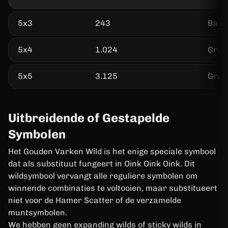
5x3
243
Basi
5x4
1.024
Grati
5x5
3.125
Grati
Uitbreidende of Gestapelde
Symbolen
Het Gouden Varken Wild is het enige speciale symbool
dat als substituut fungeert in Oink Oink Oink. Dit
wildsymbool vervangt alle reguliere symbolen om
winnende combinaties te voltooien, maar substitueert
niet voor de Hamer Scatter of de verzamelde
muntsymbolen.
We hebben geen expanding wilds of sticky wilds in