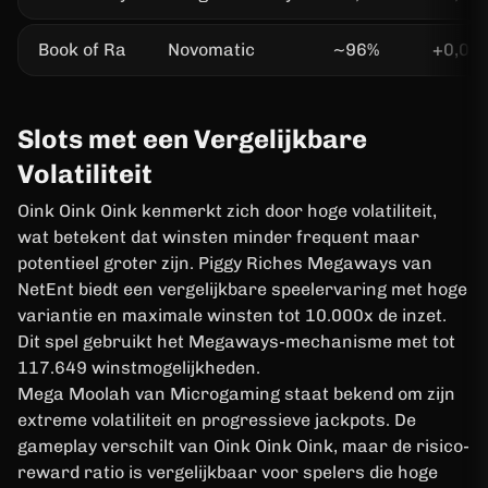
Book of Ra
Novomatic
~96%
+0,09
Slots met een Vergelijkbare
Volatiliteit
Oink Oink Oink kenmerkt zich door hoge volatiliteit,
wat betekent dat winsten minder frequent maar
potentieel groter zijn. Piggy Riches Megaways van
NetEnt biedt een vergelijkbare speelervaring met hoge
variantie en maximale winsten tot 10.000x de inzet.
Dit spel gebruikt het Megaways-mechanisme met tot
117.649 winstmogelijkheden.
Mega Moolah van Microgaming staat bekend om zijn
extreme volatiliteit en progressieve jackpots. De
gameplay verschilt van Oink Oink Oink, maar de risico-
reward ratio is vergelijkbaar voor spelers die hoge