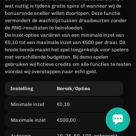
wat nuttig is tijdens gratis spins of wanneer wij de
bonusronde sneller willen doorlopen. Deze functie
vermindert de wachttijd tussen draaibeurten zonder
de RNG-resultaten te beïnvloeden.
De inzet-opties variëren van een minimale inzet van
€0,10 tot een maximale inzet van €500 per draai. Dit
brede bereik maakt het spel toegankelijk voor spelers
met verschillende budgetten. Bij demo spelen
gebruiken wij fictieve credits om alle functies te testen
voordat wij overstappen naar echt geld.
Instelling
Bereik/Opties
Minimale inzet
€0,10
Maximale inzet
€500,00
Autospin
10, 25, 50, 100, onbeperkt