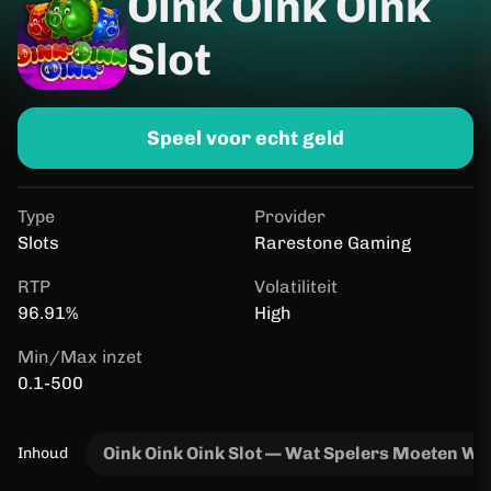
Oink Oink Oink
Slot
Speel voor echt geld
Type
Provider
RTP
Volatiliteit
Min/Max inzet
Slots
Rarestone Gaming
96.91%
High
0.1-500
Oink Oink Oink Slot — Wat Spelers Moeten We
Inhoud